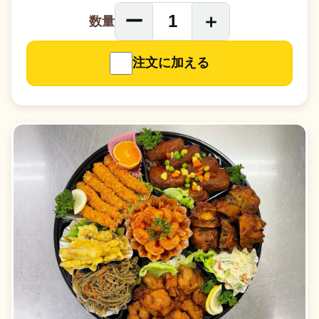
ー
＋
1
数量
注文に加える