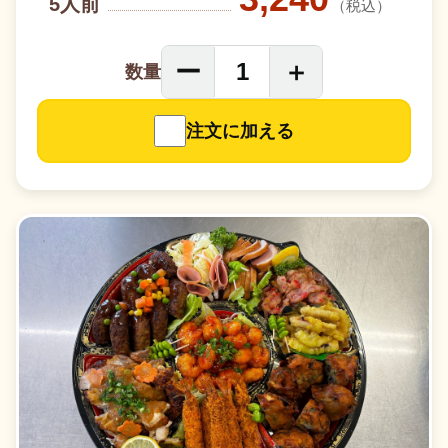
5人前
（税込）
ー
＋
1
数量
注文に加える