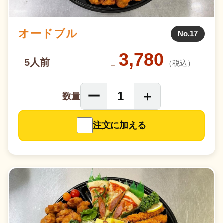
オードブル
No.17
3,780
5人前
（税込）
ー
＋
1
数量
注文に加える