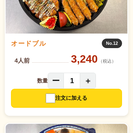
オードブル
No.12
3,240
4人前
（税込）
ー
＋
1
数量
注文に加える