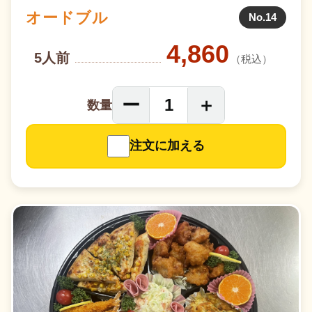
オードブル
No.14
4,860
5人前
（税込）
ー
＋
1
数量
注文に加える