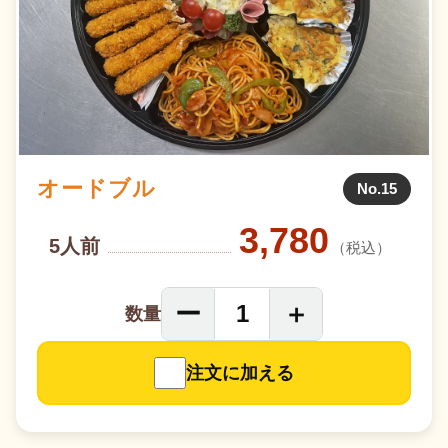
オードブル
No.15
3,780
5人前
（税込）
ー
＋
1
数量
注文に加える