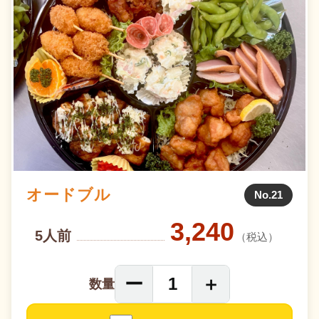
オードブル
No.21
3,240
5人前
（税込）
ー
＋
1
数量