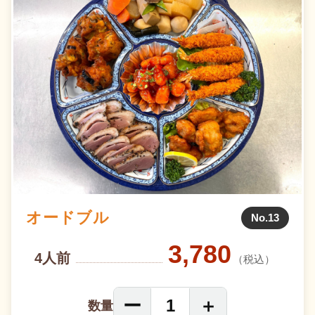
オードブル
No.13
3,780
4人前
（税込）
ー
＋
1
数量