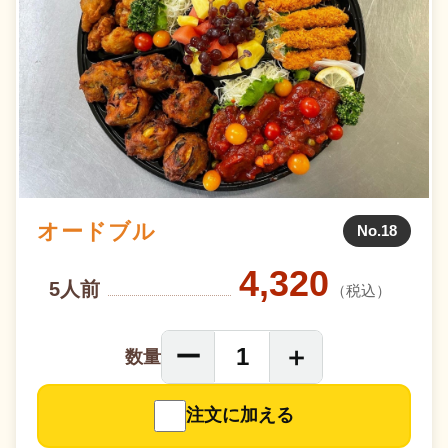
オードブル
No.18
4,320
5人前
（税込）
ー
＋
1
数量
注文に加える