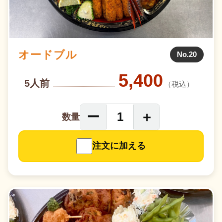
オードブル
No.20
5,400
5人前
（税込）
ー
＋
1
数量
注文に加える